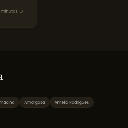
0 minutos. O
a
lmadina
Amargosa
Amélia Rodrigues