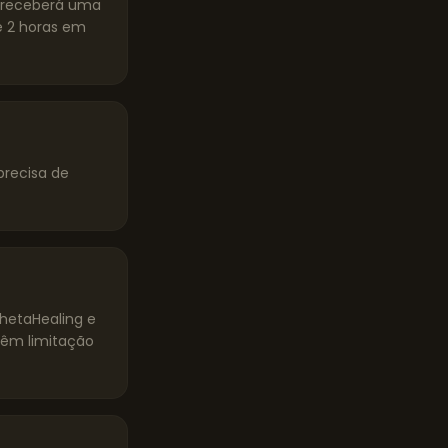
ê receberá uma
 2 horas em
precisa de
ThetaHealing e
têm limitação