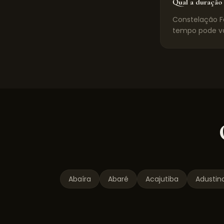
Qual a duração 
Constelação Fa
tempo pode va
Abaíra
Abaré
Acajutiba
Adustin