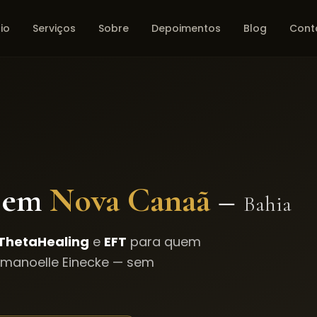
cio
Serviços
Sobre
Depoimentos
Blog
Cont
 em
Nova Canaã
–
Bahia
ThetaHealing
e
EFT
para quem
Emanoelle Einecke — sem