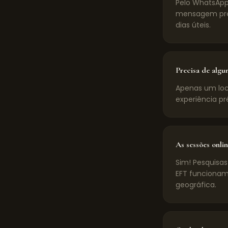
Pelo WhatsApp
mensagem pré-
dias úteis.
Precisa de algu
Apenas um loca
experiência pr
As sessões onlin
Sim! Pesquisas
EFT funcionam
geográfica.