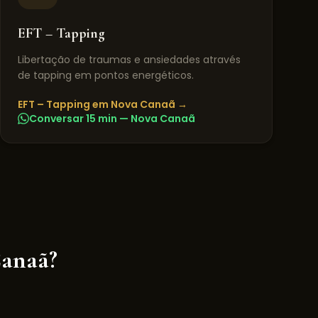
EFT – Tapping
Libertação de traumas e ansiedades através
de tapping em pontos energéticos.
EFT – Tapping
em
Nova Canaã
→
Conversar 15 min —
Nova Canaã
anaã
?