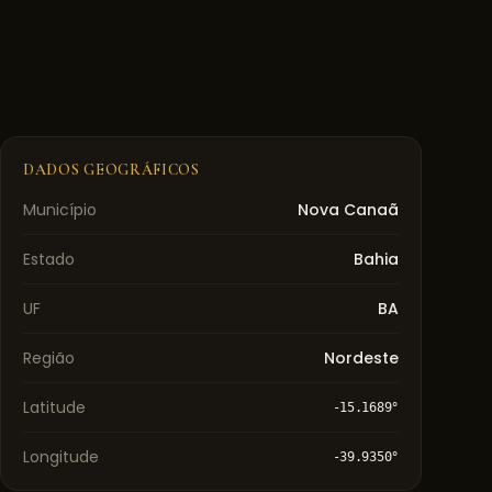
DADOS GEOGRÁFICOS
Município
Nova Canaã
Estado
Bahia
UF
BA
Região
Nordeste
Latitude
-15.1689
°
Longitude
-39.9350
°