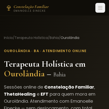
Constelação Familiar
EMANOELLE EINECKE
Início
/
Terapeuta Holística
/
Bahia
/
Ourolândia
OUROLÂNDIA
·
BA
· ATENDIMENTO ONLINE
Terapeuta Holística em
Ourolândia
–
Bahia
Sessões online de
Constelação Familiar
,
ThetaHealing
e
EFT
para quem mora em
Ourolândia
. Atendimento com Emanoelle
Einecke — sem deslocamento, com total