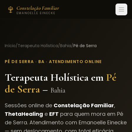
Constelação Familiar
EMANOELLE EINECKE
Início
/
Terapeuta Holística
/
Bahia
/
Pé de Serra
PÉ DE SERRA
·
BA
· ATENDIMENTO ONLINE
Terapeuta Holística em
Pé
de Serra
–
Bahia
Sessões online de
Constelação Familiar
,
ThetaHealing
e
EFT
para quem mora em
Pé
de Serra
. Atendimento com Emanoelle Einecke
— sem deslocamento, com total eficácia.