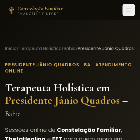
Constelação Familiar
EMANOELLE EINECKE
Início
/
Terapeuta Holística
/
Bahia
/
Presidente Jânio Quadros
PRESIDENTE JÂNIO QUADROS
·
BA
· ATENDIMENTO
ONLINE
Terapeuta Holística em
Presidente Jânio Quadros
–
Bahia
Sessões online de
Constelação Familiar
,
ThetaHealing
e
EFT
para quem mora em