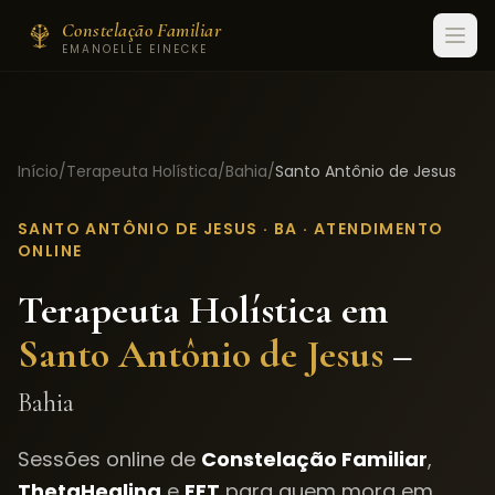
Constelação Familiar
EMANOELLE EINECKE
Início
/
Terapeuta Holística
/
Bahia
/
Santo Antônio de Jesus
SANTO ANTÔNIO DE JESUS
·
BA
· ATENDIMENTO
ONLINE
Terapeuta Holística em
Santo Antônio de Jesus
–
Bahia
Sessões online de
Constelação Familiar
,
ThetaHealing
e
EFT
para quem mora em