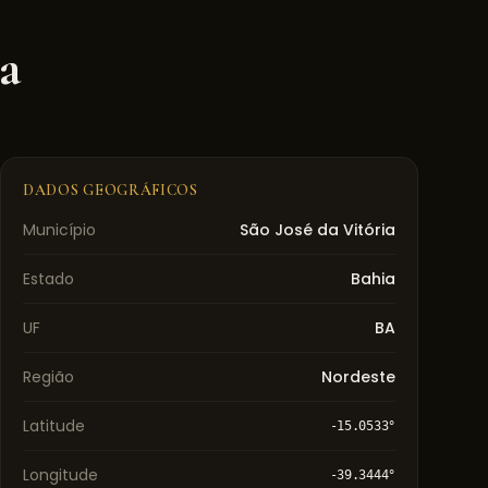
a
DADOS GEOGRÁFICOS
Município
São José da Vitória
Estado
Bahia
UF
BA
Região
Nordeste
Latitude
-15.0533
°
Longitude
-39.3444
°