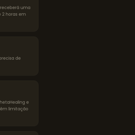
ê receberá uma
 2 horas em
precisa de
ThetaHealing e
têm limitação