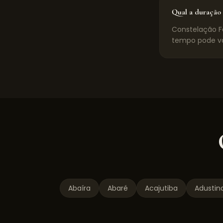
Qual a duração 
Constelação Fa
tempo pode va
Abaíra
Abaré
Acajutiba
Adustin