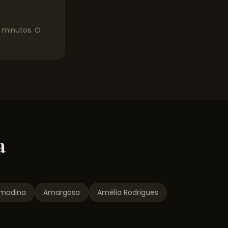
0 minutos. O
a
lmadina
Amargosa
Amélia Rodrigues