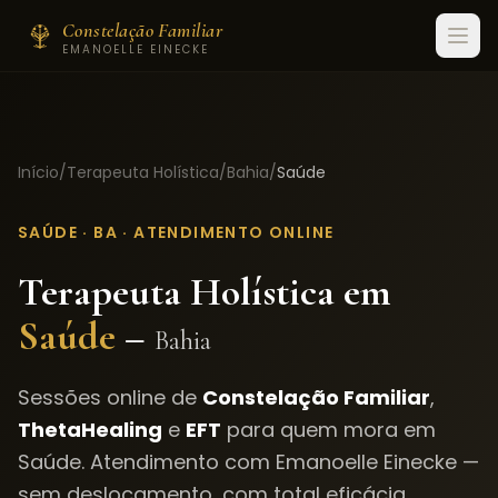
Constelação Familiar
EMANOELLE EINECKE
Início
/
Terapeuta Holística
/
Bahia
/
Saúde
SAÚDE
·
BA
· ATENDIMENTO ONLINE
Terapeuta Holística em
Saúde
–
Bahia
Sessões online de
Constelação Familiar
,
ThetaHealing
e
EFT
para quem mora em
Saúde
. Atendimento com Emanoelle Einecke —
sem deslocamento, com total eficácia.