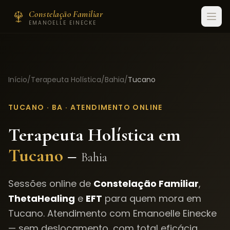
Constelação Familiar
EMANOELLE EINECKE
Início
/
Terapeuta Holística
/
Bahia
/
Tucano
TUCANO
·
BA
· ATENDIMENTO ONLINE
Terapeuta Holística em
Tucano
–
Bahia
Sessões online de
Constelação Familiar
,
ThetaHealing
e
EFT
para quem mora em
Tucano
. Atendimento com Emanoelle Einecke
— sem deslocamento, com total eficácia.