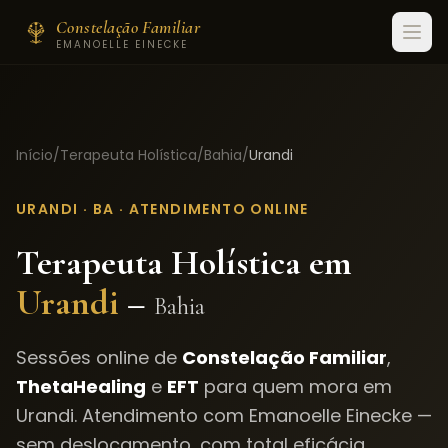
Constelação Familiar
EMANOELLE EINECKE
Início
/
Terapeuta Holística
/
Bahia
/
Urandi
URANDI
·
BA
· ATENDIMENTO ONLINE
Terapeuta Holística em
Urandi
–
Bahia
Sessões online de
Constelação Familiar
,
ThetaHealing
e
EFT
para quem mora em
Urandi
. Atendimento com Emanoelle Einecke —
sem deslocamento, com total eficácia.