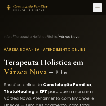
Constelação Familiar
EMANOELLE EINECKE
Início
/
Terapeuta Holística
/
Bahia
/
Várzea Nova
VÁRZEA NOVA
·
BA
· ATENDIMENTO ONLINE
Terapeuta Holística em
Várzea Nova
–
Bahia
Sessões online de
Constelação Familiar
,
ThetaHealing
e
EFT
para quem mora em
Várzea Nova
. Atendimento com Emanoelle
Einecke — sem deslocamento, com total