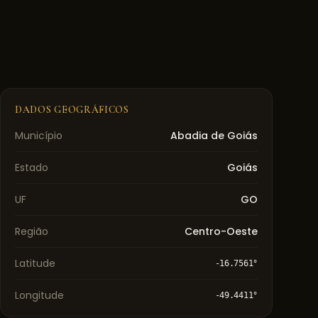
DADOS GEOGRÁFICOS
Município
Abadia de Goiás
Estado
Goiás
UF
GO
Região
Centro-Oeste
Latitude
-16.7561
°
Longitude
-49.4411
°