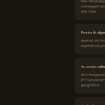
Pelo WhatsApp
mensagem pré-
dias úteis.
Precisa de algu
Apenas um loca
experiência pr
As sessões onlin
Sim! Pesquisas
EFT funcionam
geográfica.