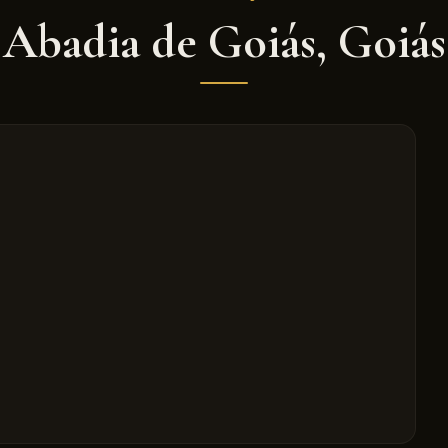
Abadia de Goiás
,
Goiás