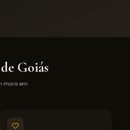
 de Goiás
em mora em