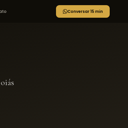
ato
Conversar 15 min
oiás