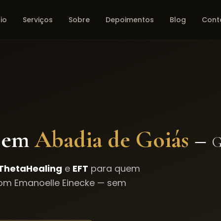
cio
Serviços
Sobre
Depoimentos
Blog
Cont
 em
Abadia de Goiás
–
G
ThetaHealing
e
EFT
para quem
com Emanoelle Einecke — sem