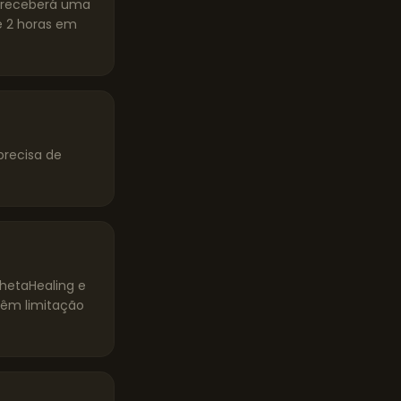
ê receberá uma
 2 horas em
precisa de
ThetaHealing e
têm limitação