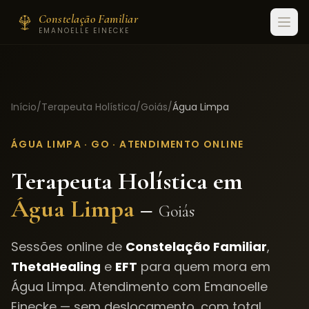
Constelação Familiar
EMANOELLE EINECKE
Início
/
Terapeuta Holística
/
Goiás
/
Água Limpa
ÁGUA LIMPA
·
GO
· ATENDIMENTO ONLINE
Terapeuta Holística em
Água Limpa
–
Goiás
Sessões online de
Constelação Familiar
,
ThetaHealing
e
EFT
para quem mora em
Água Limpa
. Atendimento com Emanoelle
Einecke — sem deslocamento, com total