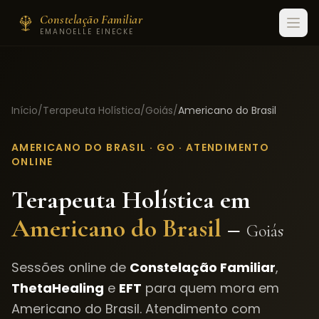
Constelação Familiar
EMANOELLE EINECKE
Início
/
Terapeuta Holística
/
Goiás
/
Americano do Brasil
AMERICANO DO BRASIL
·
GO
· ATENDIMENTO
ONLINE
Terapeuta Holística em
Americano do Brasil
–
Goiás
Sessões online de
Constelação Familiar
,
ThetaHealing
e
EFT
para quem mora em
Americano do Brasil
. Atendimento com