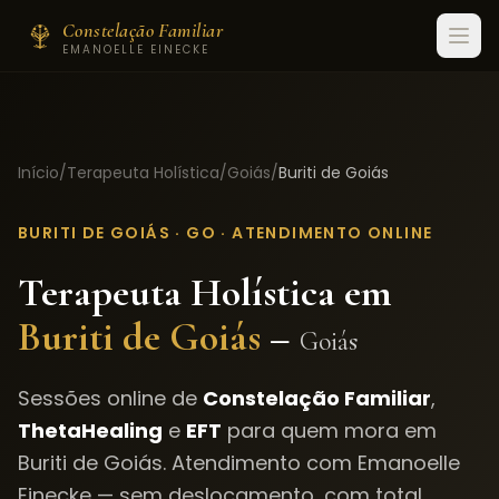
Constelação Familiar
EMANOELLE EINECKE
Início
/
Terapeuta Holística
/
Goiás
/
Buriti de Goiás
BURITI DE GOIÁS
·
GO
· ATENDIMENTO ONLINE
Terapeuta Holística em
Buriti de Goiás
–
Goiás
Sessões online de
Constelação Familiar
,
ThetaHealing
e
EFT
para quem mora em
Buriti de Goiás
. Atendimento com Emanoelle
Einecke — sem deslocamento, com total