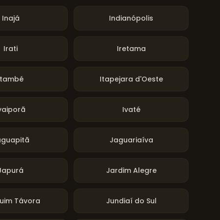
Inajá
Indianópolis
Irati
Iretama
Itambé
Itapejara d'Oeste
vaiporã
Ivaté
aguapitã
Jaguariaíva
Japurá
Jardim Alegre
uim Távora
Jundiaí do Sul