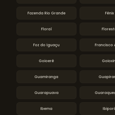
Fazenda Rio Grande
Fênix
Floraí
Flores
Foz do Iguaçu
Francisco 
Goioerê
Goioxi
Guamiranga
Guapir
Guarapuava
Guaraque
Ibema
Ibipor