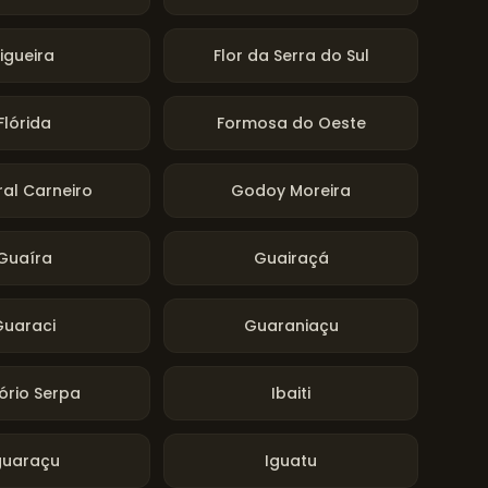
Figueira
Flor da Serra do Sul
Flórida
Formosa do Oeste
al Carneiro
Godoy Moreira
Guaíra
Guairaçá
Guaraci
Guaraniaçu
ório Serpa
Ibaiti
guaraçu
Iguatu