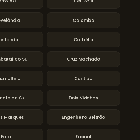
rro Azul
Céu Azul
evelândia
Colombo
ontenda
Corbélia
bataí do Sul
Cruz Machado
uzmaltina
Curitiba
ante do Sul
Dois Vizinhos
as Marques
Engenheiro Beltrão
Farol
Faxinal