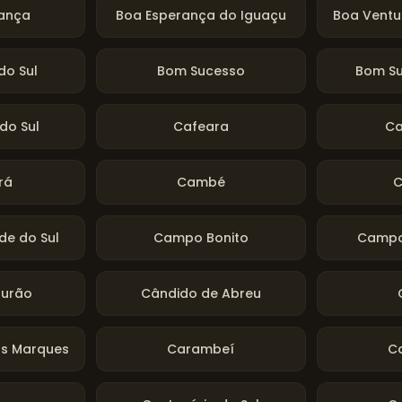
ança
Boa Esperança do Iguaçu
Boa Ventu
do Sul
Bom Sucesso
Bom Su
 do Sul
Cafeara
Ca
rá
Cambé
C
e do Sul
Campo Bonito
Campo
urão
Cândido de Abreu
as Marques
Carambeí
Ca