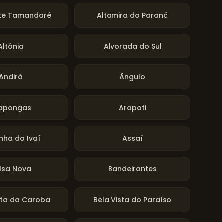
nte Tamandaré
Altamira do Paraná
Altônia
Alvorada do Sul
Andirá
Ângulo
apongas
Arapoti
nha do Ivaí
Assaí
lsa Nova
Bandeirantes
sta da Caroba
Bela Vista do Paraíso