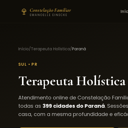
Constelação Familiar
Iní
EMANOELLE EINECKE
Início
/
Terapeuta Holística
/
Paraná
SUL
•
PR
Terapeuta Holística
Atendimento online de Constelação Familia
todas as
399
cidades do
Paraná
. Sessõe
casa, com a mesma profundidade e eficác