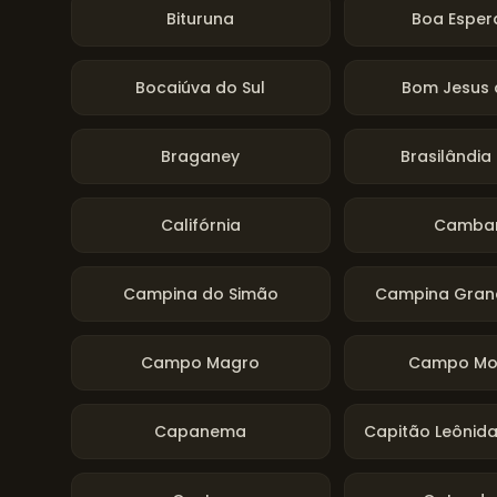
Bituruna
Boa Esper
Bocaiúva do Sul
Bom Jesus 
Braganey
Brasilândia
Califórnia
Camba
Campina do Simão
Campina Grand
Campo Magro
Campo Mo
Capanema
Capitão Leônid