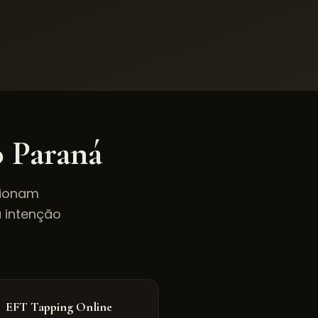
o
Paraná
cionam
a intenção
EFT Tapping Online