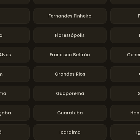
Fernandes Pinheiro
ta
Florestópolis
Alves
Francisco Beltrão
Gener
m
Grandes Rios
ama
Guaporema
çaba
Guaratuba
Hon
ã
Icaraíma
I