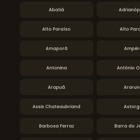
Abatiá
Adrianóp
Alto Paraíso
Alto Par
Amaporã
Ampér
Antonina
Antônio O
Arapuã
Ararun
Assis Chateaubriand
Astorg
Barbosa Ferraz
Barra do J