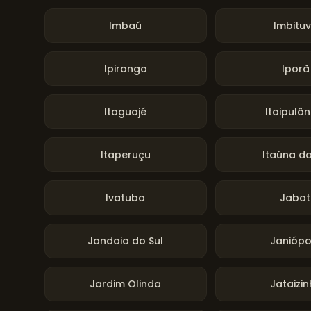
Imbaú
Imbitu
Ipiranga
Iporã
Itaguajé
Itaipulâ
Itaperuçu
Itaúna do
Ivatuba
Jabot
Jandaia do Sul
Janiópo
Jardim Olinda
Jataizi