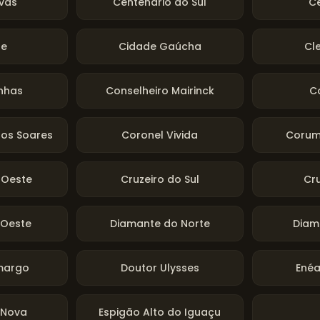
vas
Centenário do Sul
Ce
te
Cidade Gaúcha
Cl
nhas
Conselheiro Mairinck
C
os Soares
Coronel Vivida
Corum
 Oeste
Cruzeiro do Sul
Cr
'Oeste
Diamante do Norte
Diam
margo
Doutor Ulysses
Ené
 Nova
Espigão Alto do Iguaçu