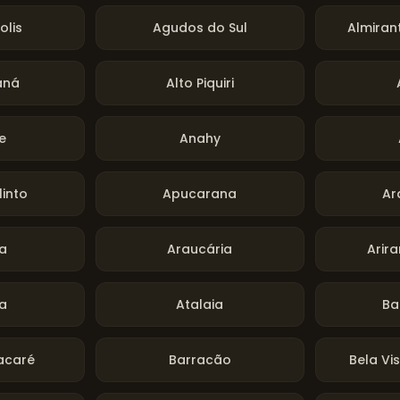
olis
Agudos do Sul
Almira
aná
Alto Piquiri
e
Anahy
linto
Apucarana
Ar
a
Araucária
Arira
a
Atalaia
Ba
acaré
Barracão
Bela Vi