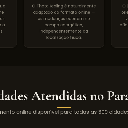
, a
O ThetaHealing é naturalmente
O 
ne
adaptado ao formato online —
ori
pos
as mudanças ocorrem no
v
m a
campo energético,
efic
as
independentemente da
localização física.
dades Atendidas no
Par
mento online disponível para todas as
399
cidade