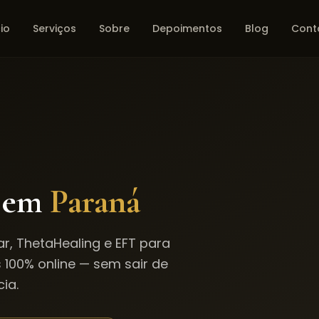
cio
Serviços
Sobre
Depoimentos
Blog
Cont
 em
Paraná
r, ThetaHealing e EFT para
s 100% online — sem sair de
ia.