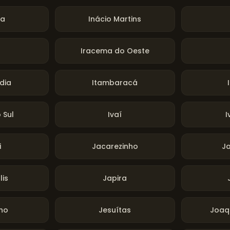
va
Inácio Martins
Iracema do Oeste
ndia
Itambaracá
 Sul
Ivaí
I
i
Jacarezinho
J
lis
Japira
nho
Jesuítas
Joaq