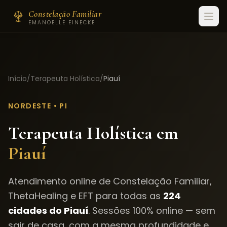
Constelação Familiar
EMANOELLE EINECKE
Início
/
Terapeuta Holística
/
Piauí
NORDESTE
•
PI
Terapeuta Holística em
Piauí
Atendimento online de Constelação Familiar,
ThetaHealing e EFT para todas as
224
cidades do
Piauí
. Sessões 100% online — sem
sair de casa, com a mesma profundidade e