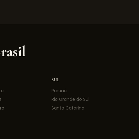
rasil
SUL
to
Paraná
s
Rio Grande do Sul
ro
Santa Catarina