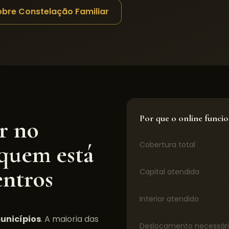
obre Constelação Familiar
Por que o online funci
r
no
 quem está
Cobertura total
entros
Capital atendida
Interior atendido
unicípios
. A maioria das
Deslocamento necessár