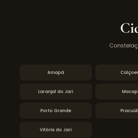
Ci
Constelaçã
Amapá
Calçoe
Laranjal do Jari
Macap
Porto Grande
Pracuú
Vitória do Jari