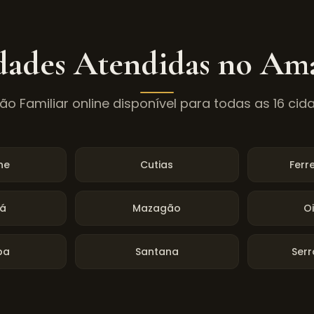
dades Atendidas no
Am
o Familiar online disponível para todas as
16
cid
ne
Cutias
Ferr
á
Mazagão
O
ba
Santana
Serr