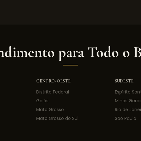
dimento para Todo o B
CENTRO-OESTE
SUDESTE
Distrito Federal
Espírito San
Goiás
Minas Gerai
Mato Grosso
Rio de Janei
Mato Grosso do Sul
São Paulo