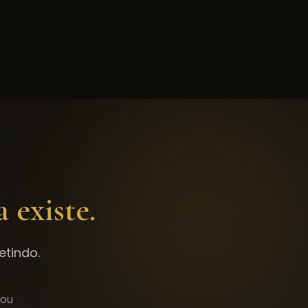
a existe.
tindo.
tou