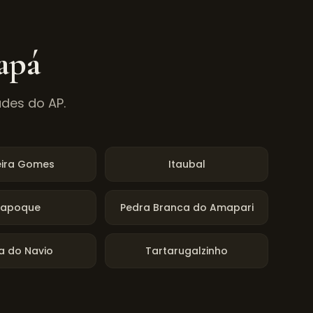
apá
ades do
AP
.
eira Gomes
Itaubal
iapoque
Pedra Branca do Amapari
a do Navio
Tartarugalzinho