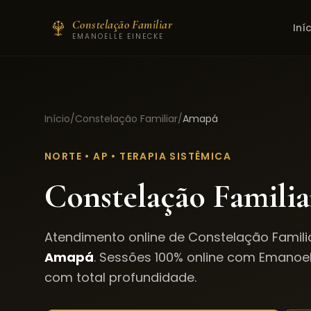
Constelação Familiar
Iní
EMANOELLE EINECKE
Início
/
Constelação Familiar
/
Amapá
NORTE
•
AP
• TERAPIA SISTÊMICA
Constelação Famili
Atendimento online de Constelação Famili
Amapá
. Sessões 100% online com Emanoel
com total profundidade.