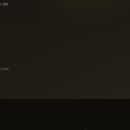
s de
ações