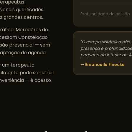
terapeutas
sionais qualificados
Profundidade da sessão
s grandes centros.
ráfica. Moradores de
cessam
Constelação
"O campo sistêmico não 
são presencial — sem
presença e profundidade
daptação de agenda.
pequena do interior do
A
r um terapeuta
— Emanoelle Einecke
lmente pode ser difícil
onveniência — é acesso