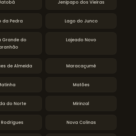
Jatobá
Jenipapo dos Vieiras
o da Pedra
Lago do Junco
 Grande do
Lajeado Novo
aranhão
es de Almeida
Maracaçumé
Matinha
Matões
da do Norte
Mirinzal
 Rodrigues
Nova Colinas