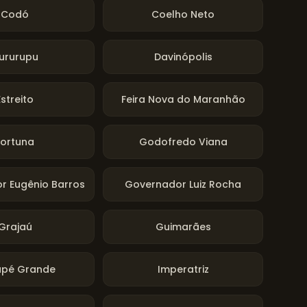
Codó
Coelho Neto
ururupu
Davinópolis
Estreito
Feira Nova do Maranhão
Fortuna
Godofredo Viana
r Eugênio Barros
Governador Luiz Rocha
Grajaú
Guimarães
apé Grande
Imperatriz