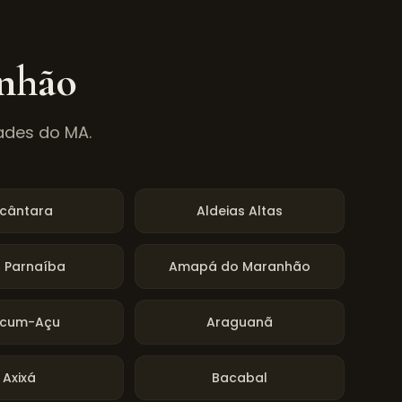
nhão
ades do
MA
.
lcântara
Aldeias Altas
o Parnaíba
Amapá do Maranhão
icum-Açu
Araguanã
Axixá
Bacabal