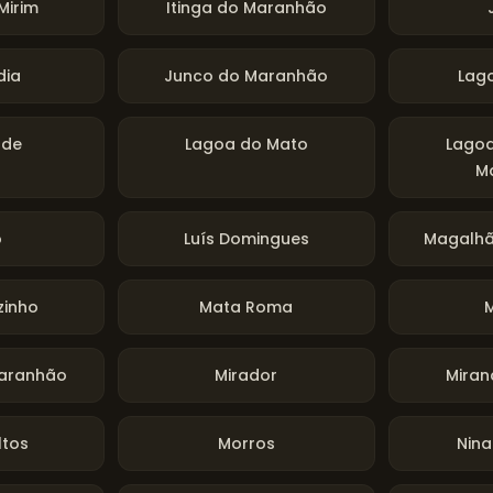
Mirim
Itinga do Maranhão
dia
Junco do Maranhão
Lag
rde
Lagoa do Mato
Lagoa
M
o
Luís Domingues
Magalhã
zinho
Mata Roma
Maranhão
Mirador
Miran
ltos
Morros
Nina