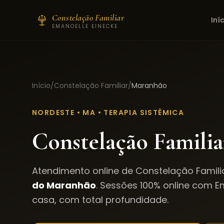
Constelação Familiar
Iní
EMANOELLE EINECKE
Início
/
Constelação Familiar
/
Maranhão
NORDESTE
•
MA
• TERAPIA SISTÊMICA
Constelação Famili
Atendimento online de Constelação Famili
do
Maranhão
. Sessões 100% online com E
casa, com total profundidade.