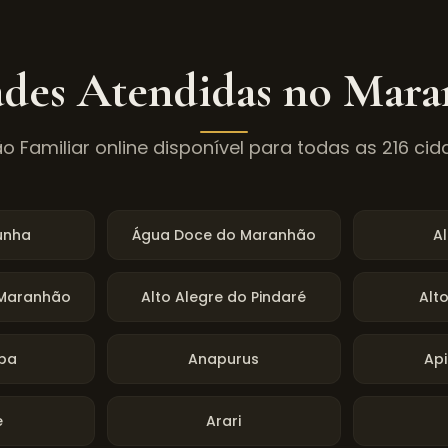
des Atendidas no
Mara
o Familiar online disponível para todas as
216
cid
unha
Água Doce do Maranhão
A
 Maranhão
Alto Alegre do Pindaré
Alt
ba
Anapurus
Ap
e
Arari