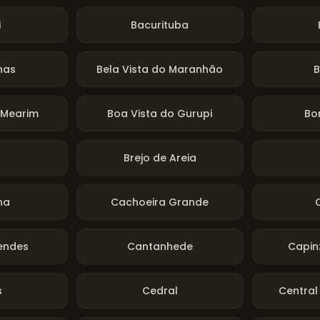
i
Bacurituba
nhas
Bela Vista do Maranhão
B
 Mearim
Boa Vista do Gurupi
Bo
Brejo de Areia
na
Cachoeira Grande
endes
Cantanhede
Capin
s
Cedral
Centra