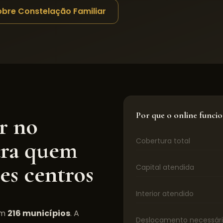
obre Constelação Familiar
Por que o online funci
r
no
para quem
Cobertura total
es centros
Capital atendida
Interior atendido
m
216
municípios
. A
Deslocamento necessár