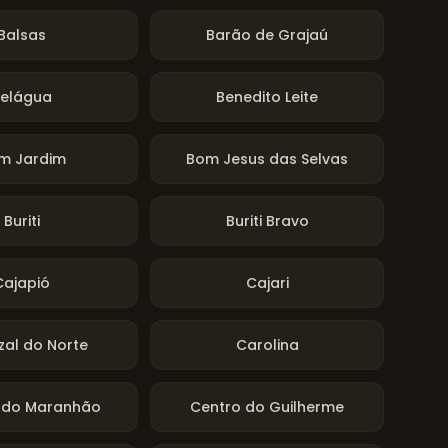
Balsas
Barão de Grajaú
elágua
Benedito Leite
m Jardim
Bom Jesus das Selvas
Buriti
Buriti Bravo
Cajapió
Cajari
zal do Norte
Carolina
l do Maranhão
Centro do Guilherme