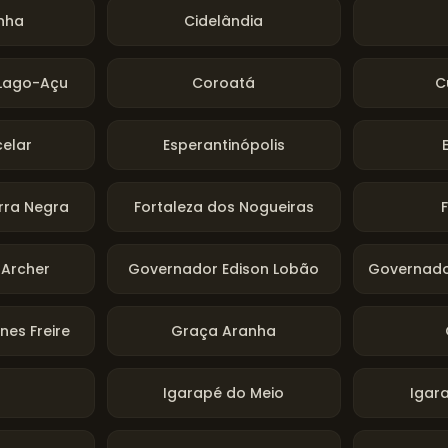
nha
Cidelândia
Lago-Açu
Coroatá
C
elar
Esperantinópolis
rra Negra
Fortaleza dos Nogueiras
Archer
Governador Edison Lobão
Governado
es Freire
Graça Aranha
Igarapé do Meio
Igar