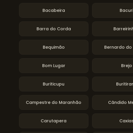
Bacabeira
Bacur
Barra do Corda
Barreiri
Bequimão
Bernardo do
Bom Lugar
Brejo
Buriticupu
Buritira
Campestre do Maranhão
Cândido M
Carutapera
Caxia