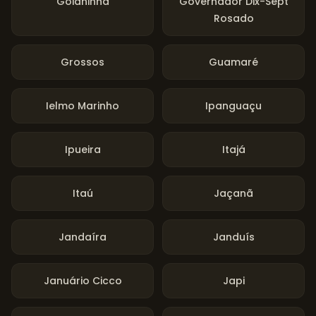
Goianinha
Governador Dix-Sept
Rosado
Grossos
Guamaré
Ielmo Marinho
Ipanguaçu
Ipueira
Itajá
Itaú
Jaçanã
Jandaíra
Janduís
Januário Cicco
Japi