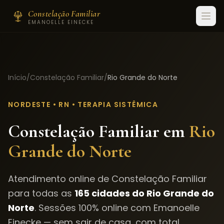
Constelação Familiar
EMANOELLE EINECKE
Início
/
Constelação Familiar
/
Rio Grande do Norte
NORDESTE
•
RN
• TERAPIA SISTÊMICA
Constelação Familiar em
Rio
Grande do Norte
Atendimento online de Constelação Familiar
para todas as
165
cidades do
Rio Grande do
Norte
. Sessões 100% online com Emanoelle
Einecke — sem sair de casa, com total