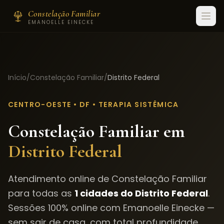
Constelação Familiar
EMANOELLE EINECKE
Início
/
Constelação Familiar
/
Distrito Federal
CENTRO-OESTE
•
DF
• TERAPIA SISTÊMICA
Constelação Familiar em
Distrito Federal
Atendimento online de Constelação Familiar
para todas as
1
cidades do
Distrito Federal
.
Sessões 100% online com Emanoelle Einecke —
sem sair de casa, com total profundidade.