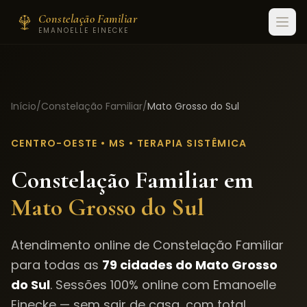
Constelação Familiar
EMANOELLE EINECKE
Início
/
Constelação Familiar
/
Mato Grosso do Sul
CENTRO-OESTE
•
MS
• TERAPIA SISTÊMICA
Constelação Familiar em
Mato Grosso do Sul
Atendimento online de Constelação Familiar
para todas as
79
cidades do
Mato Grosso
do Sul
. Sessões 100% online com Emanoelle
Einecke — sem sair de casa, com total